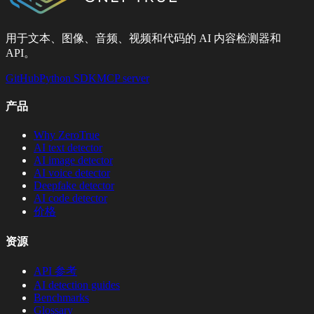
用于文本、图像、音频、视频和代码的 AI 内容检测器和
API。
GitHub
Python SDK
MCP server
产品
Why ZeroTrue
AI text detector
AI image detector
AI voice detector
Deepfake detector
AI code detector
价格
资源
API 参考
AI detection guides
Benchmarks
Glossary