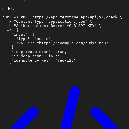
cURL
curl -X POST https://app.zerotrue.app/api/v1/check \

  -H "Content-Type: application/json" \

  -H "Authorization: Bearer YOUR_API_KEY" \

  -d '{

    "input": {

      "type": "audio",

      "value": "https://example.com/audio.mp3"

    },

    "is_private_scan": true,

    "is_deep_scan": false,

    "idempotency_key": "req-123"

  }'